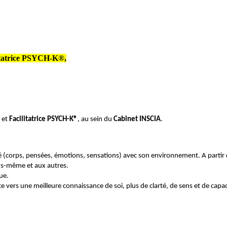
litatrice PSYCH-K®,
et
Facilitatrice PSYCH-K®
, au sein du
Cabinet INSCIA
.
(corps, pensées, émotions, sensations) avec son environnement. A partir de 
ous-même et aux autres.
ue.
 vers une meilleure connaissance de soi, plus de clarté, de sens et de capac