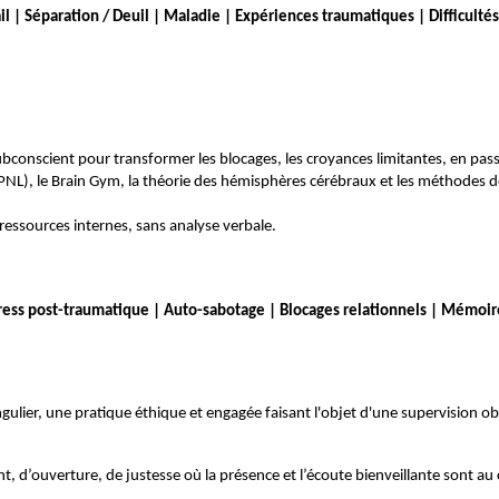
il | Séparation / Deuil | Maladie | Expériences traumatiques | Difficulté
onscient pour transformer les blocages, les croyances limitantes, en pas
PNL), le Brain Gym, la théorie des hémisphères cérébraux et les méthodes de
 ressources internes, s
ans analyse verbale.
tress post-traumatique | Auto-sabotage | Blocages relationnels | Mémoi
ier, une pratique éthique et engagée faisant l'objet d'une supervision obli
, d’ouverture, de justesse où la présence et l’écoute bienveillante sont a